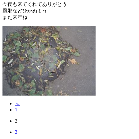
今夜も来てくれてありがとう
風邪などひかぬよう
また来年ね
＜
1
2
3