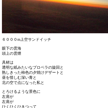
６０００m上空サンドイッチ
眼下の雲海
頭上の雲煙
具材は
透明な紙みたいなプロペラの旋回と
熟しきった柿色の夕焼けデザートと
昼を惜しむ深い青と
北の空で点になった私と
とろけるような景色に
左肩が
左肩が
ひくひくひきつって