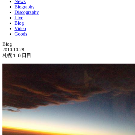
News
Biography
Discography
Live
Blog
Video
Goods
Blog
2010.10.28
札幌１６日目