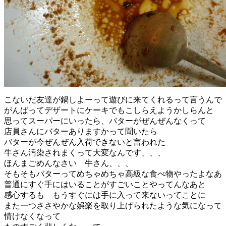
こないだ友達が鍋しよーって遊びに来てくれるって言うんで
がんばってデザートにケーキでもこしらえようかしらんと
思ってスーパーにいったら、バターがぜんぜんなくって
店員さんにバターありますかって聞いたら
バターが今ぜんぜん入荷できないと言われた
牛さん汚染されまくって大変なんです、、、
ほんまごめんなさい 牛さん、、、
そもそもバターってめちゃめちゃ高級な食べ物やったよなあ
普通にすぐ手にはいることがすごいことやってんなあと
感心するも もうすぐには手に入って来ないってことに
また一つささやかな娯楽を取り上げられたような気になって
情けなくなって