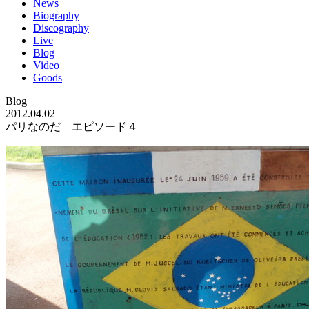
News
Biography
Discography
Live
Blog
Video
Goods
Blog
2012.04.02
パリなのだ エピソード４