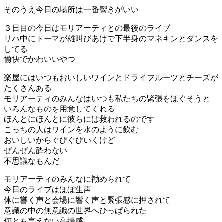
そのうえ今日の場所は一番響きがいい
３日目の今日はモリアーティとの最後のライブ
リハ中にトーマが雄叫びあげで下半身のマネキンとダンスを
してる
愉快でかわいいやつ
楽屋にはいつもおいしいワインとドライフルーツとチーズが
たくさんある
モリアーティのみんなはいつも私たちの緊張をほぐそうと
いろんなものを用意してくれる
ほんとにほんとに彼らには救われるのです
こっちの人はワインを水のように飲む
おいしいからぐびぐびいくけど
ぜんぜん酔わない
不思議なもんだ
モリアーティのみんなに勧められて
今日のライブはほぼ生声
体に響く声と会場に響く声と緊張感に押されて
意識の中の無意識の世界へひっぱられた
何とも言えない高揚感