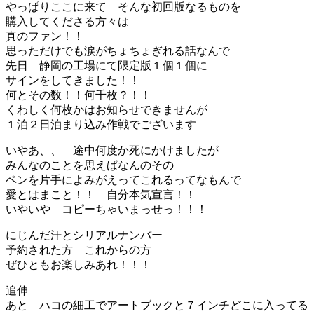
やっぱりここに来て そんな初回版なるものを
購入してくださる方々は
真のファン！！
思っただけでも涙がちょちょぎれる話なんで
先日 静岡の工場にて限定版１個１個に
サインをしてきました！！
何とその数！！何千枚？！！
くわしく何枚かはお知らせできませんが
１泊２日泊まり込み作戦でございます
いやあ、、 途中何度か死にかけましたが
みんなのことを思えばなんのその
ペンを片手によみがえってこれるってなもんで
愛とはまこと！！ 自分本気宣言！！
いやいや コピーちゃいまっせっ！！！
にじんだ汗とシリアルナンバー
予約された方 これからの方
ぜひともお楽しみあれ！！！
追伸
あと ハコの細工でアートブックと７インチどこに入ってる